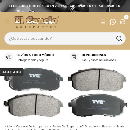
EL LÍDER DE TODO MÉXICO EN VENTA DE AUTOPARTES Y TRACTOPARTES.
0
ENVÍOS A TODO MÉXICO
DEVOLUCIONES
Entrega rápida y segura
Fácil y sin complicaciones
AGOTADO
Inicio
>
Catalogo De Autopartes
>
Partes De Suspension Y Direccion
>
Balatas
>
Balata