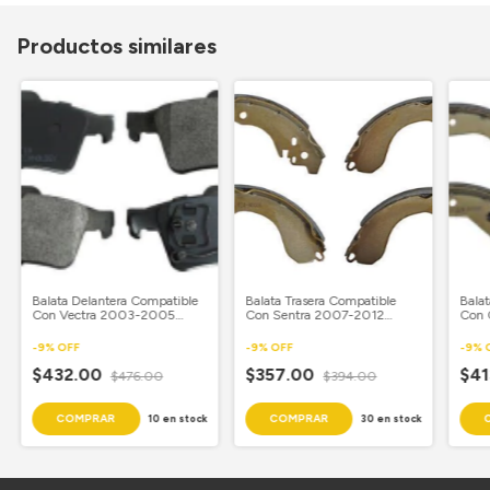
Productos similares
Balata Delantera Compatible
Balata Trasera Compatible
Balat
Con Vectra 2003-2005
Con Sentra 2007-2012
Con 
Semimetalica Juego
Semimetalica Juego
Semi
-
9
%
OFF
-
9
%
OFF
-
9
%
$432.00
$357.00
$4
$476.00
$394.00
10
en stock
30
en stock