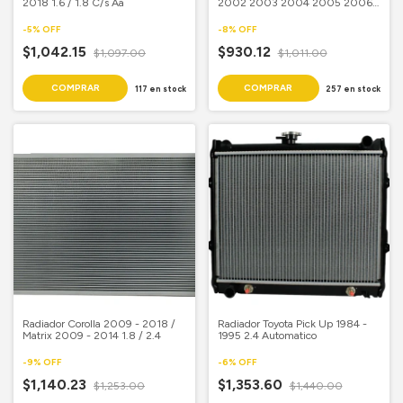
2018 1.6 / 1.8 C/s Aa
2002 2003 2004 2005 2006
Std
-
5
%
OFF
-
8
%
OFF
$1,042.15
$930.12
$1,097.00
$1,011.00
117
en stock
257
en stock
Radiador Corolla 2009 - 2018 /
Radiador Toyota Pick Up 1984 -
Matrix 2009 - 2014 1.8 / 2.4
1995 2.4 Automatico
-
9
%
OFF
-
6
%
OFF
$1,140.23
$1,353.60
$1,253.00
$1,440.00