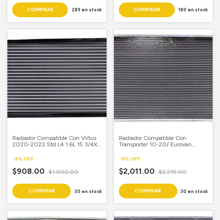
289
en stock
180
en stock
Radiador Compatible Con Virtus
Radiador Compatible Con
2020-2022 Std L4 1.6L 15 3/4X
Transporter 10-20/ Eurovan
25 2/5 Aluminio Mecanico
2006-2009 Std L4 2.0L
Aluminio Soldado
-
9
%
OFF
-
9
%
OFF
$908.00
$2,011.00
$1,002.00
$2,219.00
30
en stock
30
en stock