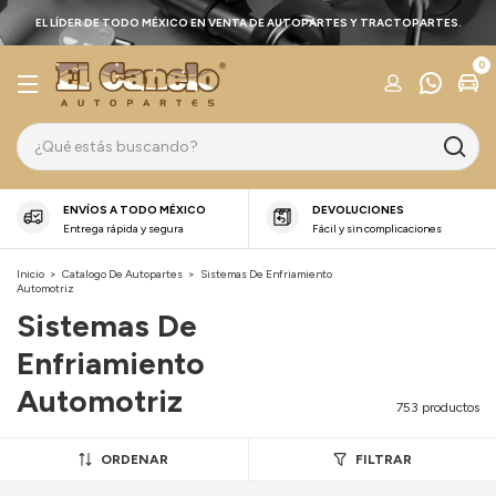
EL LÍDER DE TODO MÉXICO EN VENTA DE AUTOPARTES Y TRACTOPARTES.
0
ENVÍOS A TODO MÉXICO
DEVOLUCIONES
Entrega rápida y segura
Fácil y sin complicaciones
Inicio
>
Catalogo De Autopartes
>
Sistemas De Enfriamiento
Automotriz
Sistemas De
Enfriamiento
Automotriz
753 productos
ORDENAR
FILTRAR