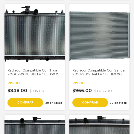
Radiador Compatible Con Tiida
Radiador Compatible Con Sentra
20007-2018 Std L4 1.8L 15X 23
2013-2019 Aut L4 1.8L 16X 20
4/7 Aluminio Soldado Samui
Aluminio Soldado
-
9
%
OFF
-
9
%
OFF
$848.00
$966.00
$935.00
$1,066.00
30
en stock
30
en stock