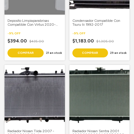
Deposito Limpiaparabrisas
Condensador Compatible Con
Compatible Con Virtus 2020-
Tsuru Iii 1992-2017
2022 Con Cuello Con Tapa
-
9
%
OFF
-
9
%
OFF
$394.00
$1,183.00
$435.00
$1,305.00
21
en stock
29
en stock
Radiador Nissan Tiida 2007 -
Radiador Nissan Sentra 2001