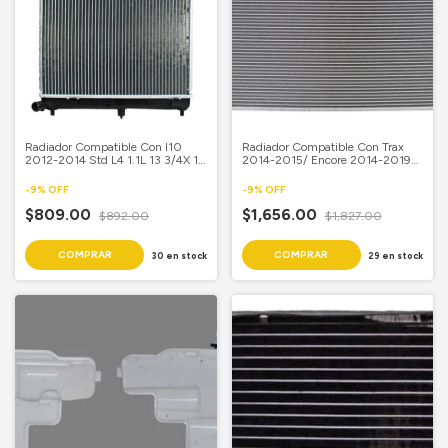
Radiador Compatible Con I10
Radiador Compatible Con Trax
2012-2014 Std L4 1.1L 13 3/4X 17
2014-2015/ Encore 2014-2019
1/4 Aluminio Soldado
Aut L4 1.4L 19 3/5X 24 4/9
Aluminioinio Soldado
-
9
%
OFF
-
9
%
OFF
$809.00
$1,656.00
$892.00
$1,827.00
30
en stock
29
en stock