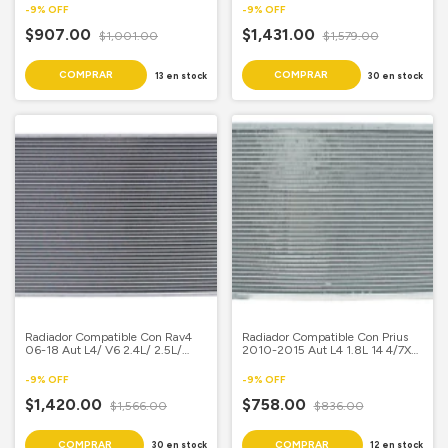
-
9
%
OFF
-
9
%
OFF
$907.00
$1,431.00
$1,001.00
$1,579.00
13
en stock
30
en stock
Radiador Compatible Con Rav4
Radiador Compatible Con Prius
06-18 Aut L4/ V6 2.4L/ 2.5L/
2010-2015 Aut L4 1.8L 14 4/7X
3.5L 15 3/4X 26 3/8X 25Mm
23 5/8 Aluminio Soldado
Aluminio Soldado
-
9
%
OFF
-
9
%
OFF
$1,420.00
$758.00
$1,566.00
$836.00
30
en stock
12
en stock