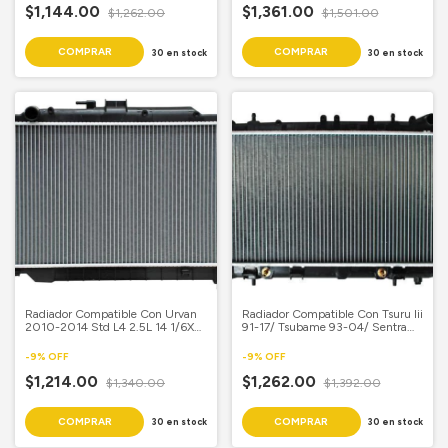
$1,144.00
$1,361.00
$1,262.00
$1,501.00
30
en stock
30
en stock
Radiador Compatible Con Urvan
Radiador Compatible Con Tsuru Iii
2010-2014 Std L4 2.5L 14 1/6X
91-17/ Tsubame 93-04/ Sentra
21 1/2 Aluminio Soldado
93-00 Aut L4 1.6L/ 2.0L 12 2/3X
25 1/2 Aluminio Soldado Samui
-
9
%
OFF
-
9
%
OFF
$1,214.00
$1,262.00
$1,340.00
$1,392.00
30
en stock
30
en stock