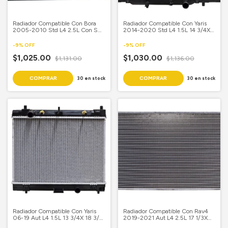
Radiador Compatible Con Bora
Radiador Compatible Con Yaris
2005-2010 Std L4 2.5L Con S
2014-2020 Std L4 1.5L 14 3/4X
Aire 16 1/3X 25 4/7 Aluminio
23 2/9 Aluminio Soldado
Mecanico Mvp .30
-
9
%
OFF
-
9
%
OFF
$1,025.00
$1,030.00
$1,131.00
$1,136.00
30
en stock
30
en stock
Radiador Compatible Con Yaris
Radiador Compatible Con Rav4
06-19 Aut L4 1.5L 13 3/4X 18 3/4
2019-2021 Aut L4 2.5L 17 1/3X
Aluminio Soldado Samui
27 4/7 Aluminio Soldado