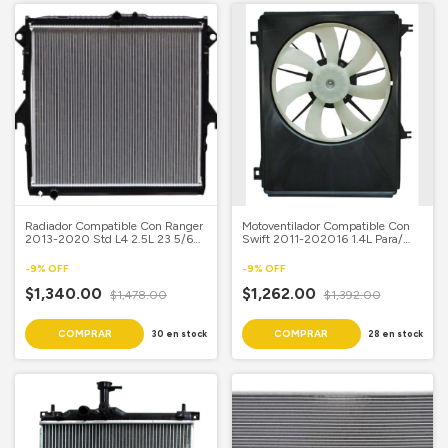
Radiador Compatible Con Ranger
Motoventilador Compatible Con
2013-2020 Std L4 2.5L 23 5/6X
Swift 2011-202016 1.4L Para/
25 Aluminio Soldado
Rad Sencillo Completo
-
9
%
OFF
-
9
%
OFF
$1,340.00
$1,262.00
$1,478.00
$1,392.00
30
en stock
28
en stock