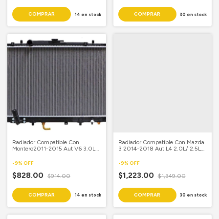
14
en stock
30
en stock
Radiador Compatible Con
Radiador Compatible Con Mazda
Montero2011-2015 Aut V6 3.0L
3 2014-2018 Aut L4 2.0L/ 2.5L
Aluminio Soldado
14 3/4X 29 Aluminio Soldado
-
9
%
OFF
-
9
%
OFF
$828.00
$1,223.00
$914.00
$1,349.00
14
en stock
30
en stock