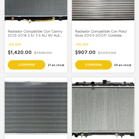
Radiador Compatible Con Camry
Radiador Compatible Con Polo/
2012-2014 2.5/ 3.5 4L/ 6V Aut
Ibiza 2003-2007/ Cordoba
15 3/4X 28 3/4 Aluminio Soldado
2003-2009 Aut L4 1.6L/ 2.0L 16
1/3X 24 4/5 Aluminio Mecanico
-
9
%
OFF
-
9
%
OFF
$1,420.00
$907.00
$1,566.00
$1,001.00
21
en stock
30
en stock