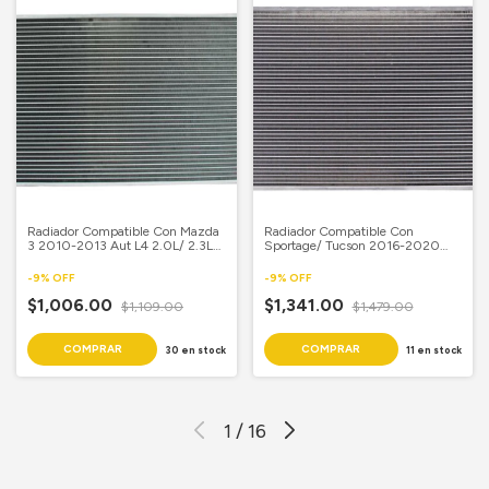
Radiador Compatible Con Mazda
Radiador Compatible Con
3 2010-2013 Aut L4 2.0L/ 2.3L/
Sportage/ Tucson 2016-2020
2.5L 14 1/2X 26 3/8 Aluminio
Aut L4 2.0L/ 2.4L Aluminio
Soldado
Soldado
-
9
%
OFF
-
9
%
OFF
$1,006.00
$1,341.00
$1,109.00
$1,479.00
30
en stock
11
en stock
1
/
16