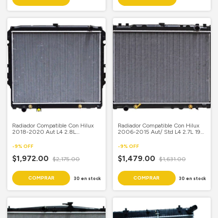
Radiador Compatible Con Hilux
Radiador Compatible Con Hilux
2018-2020 Aut L4 2.8L
2006-2015 Aut/ Std L4 2.7L 19
Aluminio Soldado
2/3X 25 7/8 Aluminio Soldado
-
9
%
OFF
-
9
%
OFF
$1,972.00
$1,479.00
$2,175.00
$1,631.00
30
en stock
30
en stock