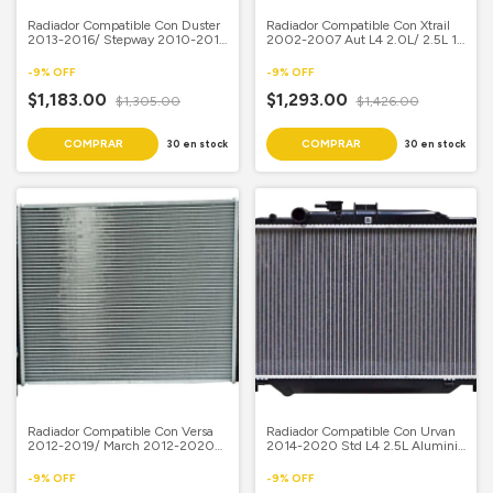
Radiador Compatible Con Duster
Radiador Compatible Con Xtrail
2013-2016/ Stepway 2010-2017
2002-2007 Aut L4 2.0L/ 2.5L 17
Aut L4 1.6L/ 2.0L 16 1/3X 23
3/4X 27 1/8 Aluminio Soldado
Aluminio Soldado Samui
Samui
-
9
%
OFF
-
9
%
OFF
$1,183.00
$1,293.00
$1,305.00
$1,426.00
30
en stock
30
en stock
Radiador Compatible Con Versa
Radiador Compatible Con Urvan
2012-2019/ March 2012-2020/
2014-2020 Std L4 2.5L Aluminio
Note 2014-2019 Aut L4 1.6L 16
Soldado
4/7X 20 Aluminio Soldado Samui
-
9
%
OFF
-
9
%
OFF
Mvp