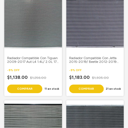
Radiador Compatible Con Tiguan
Radiador Compatible Con Jetta
2009-2017 Aut L4 1.4L/ 2.0L 17
2015-2019/ Beetle 2012-2019
4/5X 25 4/7 Aluminio Soldado
Std L4 2.0L/ 2.5L 17 5/8X 25 4/7
Revi
Aluminio Soldado Samui
-
9
%
OFF
-
9
%
OFF
$1,138.00
$1,183.00
$1,256.00
$1,305.00
11
en stock
21
en stock