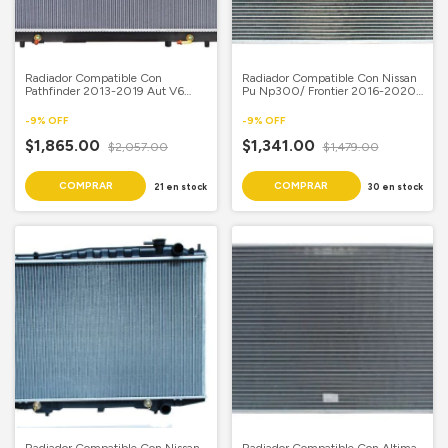
Radiador Compatible Con
Radiador Compatible Con Nissan
Pathfinder 2013-2019 Aut V6
Pu Np300/ Frontier 2016-2020
3.5L 19 5/8X 30 1/4 Aluminio
Std L4 2.5L Gas 19 1/5X 28 3/7
Soldado
Aluminio Soldado Samui Mvp
-
9
%
OFF
-
9
%
OFF
210
$1,865.00
$1,341.00
$2,057.00
$1,479.00
21
en stock
30
en stock
Radiador Compatible Con Nissan
Radiador Compatible Con Altima