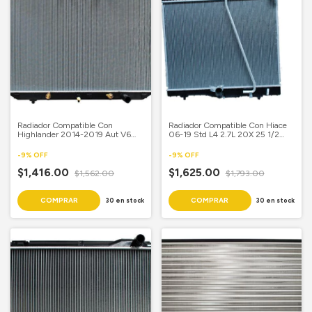
Radiador Compatible Con
Radiador Compatible Con Hiace
Highlander 2014-2019 Aut V6
06-19 Std L4 2.7L 20X 25 1/2
3.5L 20 3/4X 29 5/7 Aluminio
Aluminio Soldado
Soldado
-
9
%
OFF
-
9
%
OFF
$1,416.00
$1,625.00
$1,562.00
$1,793.00
30
en stock
30
en stock