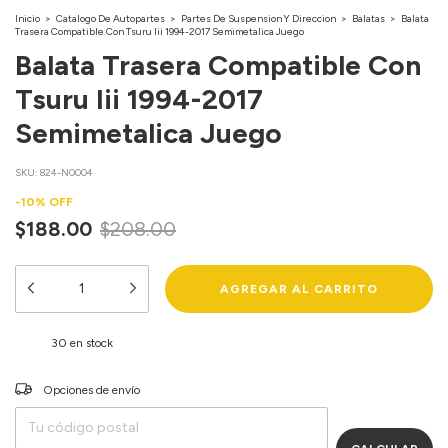
Inicio
>
Catalogo De Autopartes
>
Partes De Suspension Y Direccion
>
Balatas
>
Balata
Trasera Compatible Con Tsuru Iii 1994-2017 Semimetalica Juego
Balata Trasera Compatible Con
Tsuru Iii 1994-2017
Semimetalica Juego
SKU:
824-N0004
-
10
%
OFF
$188.00
$208.00
30
en stock
Entregas para el CP:
Opciones de envío
CAMBIAR CP