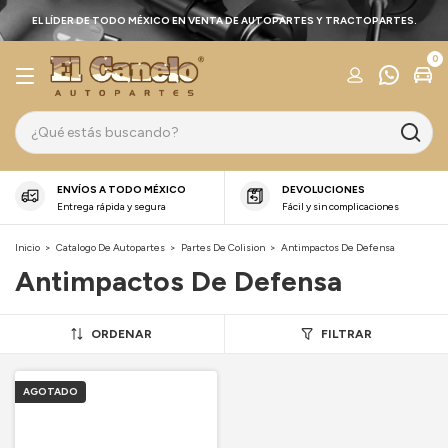
EL LÍDER DE TODO MÉXICO EN VENTA DE AUTOPARTES Y TRACTOPARTES.
0
ENVÍOS A TODO MÉXICO
DEVOLUCIONES
Entrega rápida y segura
Fácil y sin complicaciones
Inicio
>
Catalogo De Autopartes
>
Partes De Colision
>
Antimpactos De Defensa
Antimpactos De Defensa
ORDENAR
FILTRAR
AGOTADO