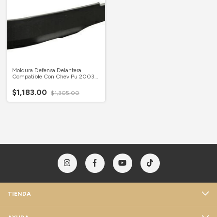
Moldura Defensa Delantera
Compatible Con Chev Pu 2003-
2006 2500Hd/ 3500 Con
Antimpacto
$1,183.00
$1,305.00
TIENDA