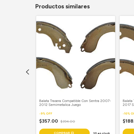
Productos similares
le Con Chevy C2/
Balata Trasera Compatible Con Sentra 2007-
Balata 
a Juego
2012 Semimetalica Juego
2017 S
-
9
%
OFF
-
10
%
O
$357.00
$188
$394.00
30
en stock
30
en stock