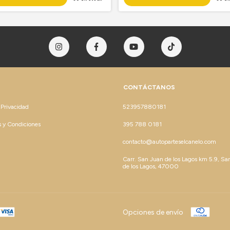
CONTÁCTANOS
 Privacidad
523957880181
 y Condiciones
395 788 0181
contacto@autoparteselcanelo.com
Carr. San Juan de los Lagos km 5.9, Sa
de los Lagos, 47000
Opciones de envío