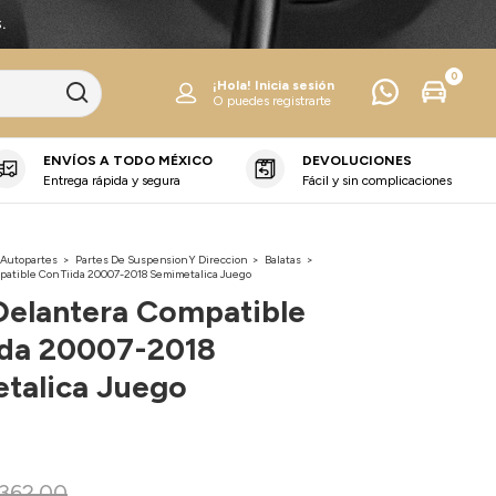
.
0
¡Hola!
Inicia sesión
O puedes registrarte
ENVÍOS A TODO MÉXICO
DEVOLUCIONES
Entrega rápida y segura
Fácil y sin complicaciones
 Autopartes
>
Partes De Suspension Y Direccion
>
Balatas
>
patible Con Tiida 20007-2018 Semimetalica Juego
Delantera Compatible
ida 20007-2018
talica Juego
362.00