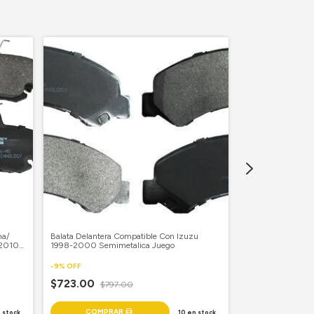
na/
Balata Delantera Compatible Con Izuzu
Balata Trasera C
-2010
1998-2000 Semimetalica Juego
2012 Semimetalic
-
9
%
OFF
-
9
%
OFF
$723.00
$797.00
$413.00
$45
 stock
10
en stock