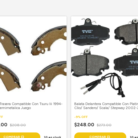
Trasera Compatible Con Tsuru Iii 1994-
Balata Delantera Compatible Con Plati
emimetalica Juego
Clio/ Sandero/ Scala/ Stepway 2002
Semimetalica Juego
FF
-
9
%
OFF
.00
$248.00
$208.00
$273.00
30
en stock
30
en