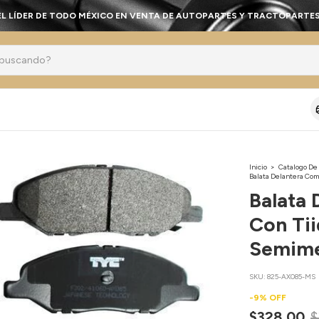
EL LÍDER DE TODO MÉXICO EN VENTA DE AUTOPARTES Y TRACTOPARTES
Inicio
>
Catalogo De
Balata Delantera Com
Balata 
Con Ti
Semime
SKU:
825-AX085-MS
-
9
%
OFF
$328.00
$