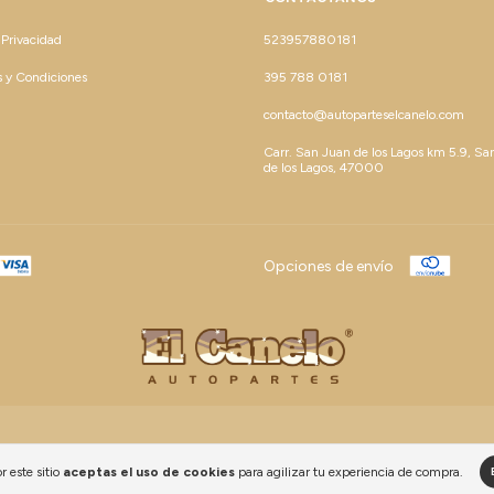
 Privacidad
523957880181
 y Condiciones
395 788 0181
contacto@autoparteselcanelo.com
Carr. San Juan de los Lagos km 5.9, Sa
de los Lagos, 47000
Opciones de envío
r este sitio
aceptas el uso de cookies
para agilizar tu experiencia de compra.