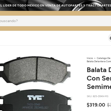
EL LÍDER DE TODO MÉXICO EN VENTA DE AUTOPARTES Y TRACTOPARTES
Inicio
>
Catalogo De
Balata Delantera Com
Balata 
Con Se
Semime
SKU:
825-D549-MS
$319.00
$