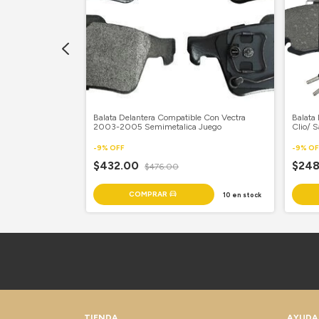
le Con Chevy C2/
Balata Delantera Compatible Con Vectra
Balata
a Juego
2003-2005 Semimetalica Juego
Clio/ 
Semime
-
9
%
OFF
-
9
%
OF
$432.00
$24
$476.00
30
en stock
10
en stock
TIENDA
AYUDA