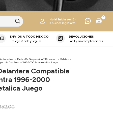
.
0
¡Hola!
Inicia sesión
O puedes registrarte
ENVÍOS A TODO MÉXICO
DEVOLUCIONES
Entrega rápida y segura
Fácil y sin complicaciones
 Autopartes
>
Partes De Suspension Y Direccion
>
Balatas
>
patible Con Sentra 1996-2000 Semimetalica Juego
Delantera Compatible
ntra 1996-2000
talica Juego
352.00