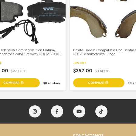
 Delantera Compatible Con Platina/
Balata Trasera Compatible Con Sentra
Sandero/ Scala/ Stepway 2002-2010
2012 Semimetalica Juego
talica Juego
F
-
9
%
OFF
8.00
$357.00
$273.00
$394.00
30
en stock
30
en
CONTÁCTANOS