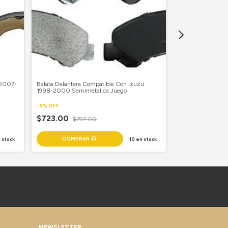
 2007-
Balata Delantera Compatible Con Izuzu
Balata Delantera 
1998-2000 Semimetalica Juego
20007-2018 Semi
-
9
%
OFF
-
9
%
OFF
$723.00
$797.00
$328.00
$36
 stock
10
en stock
NEWSLETTER