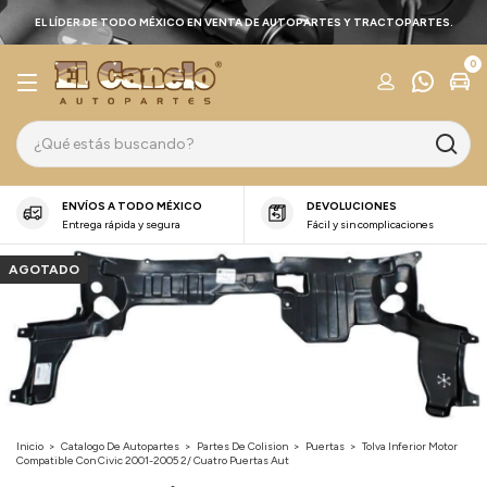
EL LÍDER DE TODO MÉXICO EN VENTA DE AUTOPARTES Y TRACTOPARTES.
0
ENVÍOS A TODO MÉXICO
DEVOLUCIONES
Entrega rápida y segura
Fácil y sin complicaciones
AGOTADO
Inicio
>
Catalogo De Autopartes
>
Partes De Colision
>
Puertas
>
Tolva Inferior Motor
Compatible Con Civic 2001-2005 2/ Cuatro Puertas Aut