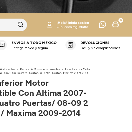
.
0
¡Hola!
Inicia sesión
O puedes registrarte
ENVÍOS A TODO MÉXICO
DEVOLUCIONES
Entrega rápida y segura
Fácil y sin complicaciones
 Autopartes
>
Partes De Colision
>
Puertas
>
Tolva Inferior Motor
ma 2007-2008 Cuatro Puertas/ 08-09 2 Puertas/ Maxima 2009-2014
nferior Motor
ible Con Altima 2007-
uatro Puertas/ 08-09 2
s/ Maxima 2009-2014