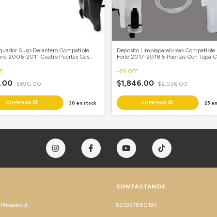
guador Susp Delantero Compatible
Deposito Limpiaparabrisas Compatible
vic 2006-2011 Cuatro Puertas Gas
Forte 2017-2018 5 Puertas Con Tapa 
to
Sensor
F
-
9
%
OFF
6.00
$1,846.00
$690.00
$2,036.00
30
en stock
25
en
CONTÁCTANOS
 Privacidad
523957880181