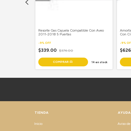
 Compatible Con
Resorte Gas Cajuela Compatible Con Aveo
Amorti
Puertas Con
2011-2018 5 Puertas
Con Ci
Copilo
-
9
%
OFF
-
9
%
OF
$339.00
$62
$374.00
30
en stock
14
en stock
TIENDA
AYUDA
Inicio
Aviso de