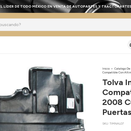
EL LÍDER DE TODO MÉXICO EN VENTA DE AUTOPARTES Y TRACTOPARTES
Inicio
>
Catalogo De
Compatible Con Alti
Tolva I
Compat
2008 C
Puerta
SKU:
TIMNAL07