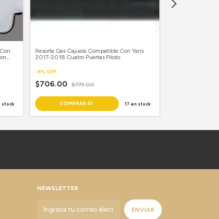
 Con
Resorte Gas Cajuela Compatible Con Yaris
Resorte Gas Caju
Con
2017-2018 Cuatro Puertas Piloto
5 Puertas 2013-2
-
9
%
OFF
-
9
%
OFF
$706.00
$779.00
$403.00
$44
 stock
17
en stock
NEWSLETTER