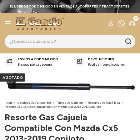
EL LÍDER DE TODO MÉXICO EN VENTA DE AUTOPARTES Y TRACTOPARTES.
0
ENVÍOS A TODO MÉXICO
DEVOLUCIONES
Entrega rápida y segura
Fácil y sin complicaciones
AGOTADO
Inicio
>
Catalogo De Autopartes
>
Partes De Colision
>
Resortes De Gas ( Tapa
>
Resorte Gas Cajuela Compatible Con Mazda Cx5 2013-2019 Copiloto
Resorte Gas Cajuela
Compatible Con Mazda Cx5
2013-2019 Copiloto