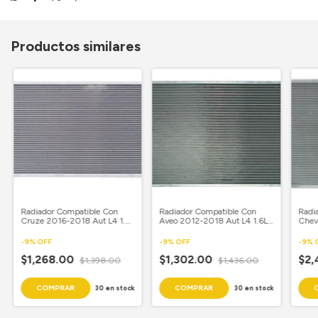
Productos similares
Radiador Compatible Con
Radiador Compatible Con
Radi
Cruze 2016-2018 Aut L4 1.4L
Aveo 2012-2018 Aut L4 1.6L
Chev
11 5/7X 26 7/9
16 4/9X 23 5/8 Aluminio
2014
Soldado Samui
2/7X
-
9
%
OFF
-
9
%
OFF
-
9
%
Samu
$1,268.00
$1,302.00
$2,
$1,398.00
$1,436.00
30
en stock
30
en stock