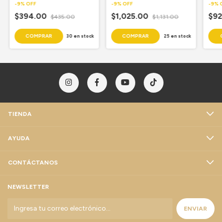
Con Cuello
Motor Con Sensor Con Cuello
Sens
-
9
%
OFF
-
9
%
OFF
-
9
%
$394.00
$1,025.00
$92
$435.00
$1,131.00
30
en stock
25
en stock
TIENDA
AYUDA
CONTÁCTANOS
NEWSLETTER