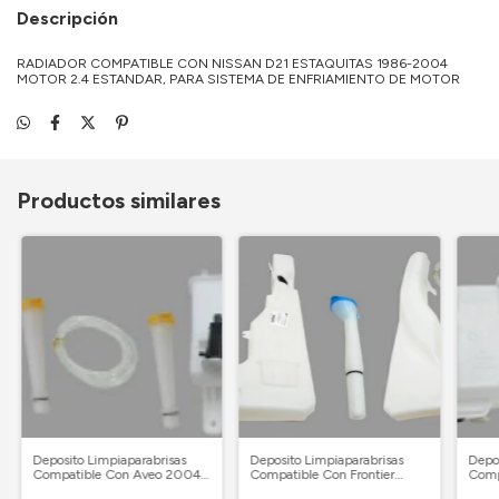
Descripción
RADIADOR COMPATIBLE CON NISSAN D21 ESTAQUITAS 1986-2004
MOTOR 2.4 ESTANDAR, PARA SISTEMA DE ENFRIAMIENTO DE MOTOR
Productos similares
Deposito Limpiaparabrisas
Deposito Limpiaparabrisas
Depos
Compatible Con Aveo 2004-
Compatible Con Frontier
Comp
2018 Con Tapa Con Motor
2005-2013 Con Tapa Con
2004