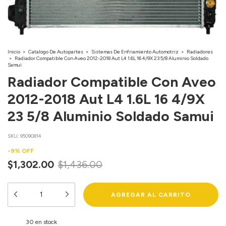
Inicio
>
Catalogo De Autopartes
>
Sistemas De Enfriamiento Automotriz
>
Radiadores
>
Radiador Compatible Con Aveo 2012-2018 Aut L4 1.6L 16 4/9X 23 5/8 Aluminio Soldado
Samui
Radiador Compatible Con Aveo
2012-2018 Aut L4 1.6L 16 4/9X
23 5/8 Aluminio Soldado Samui
SKU:
95090814
-
9
%
OFF
$1,302.00
$1,436.00
30
en stock