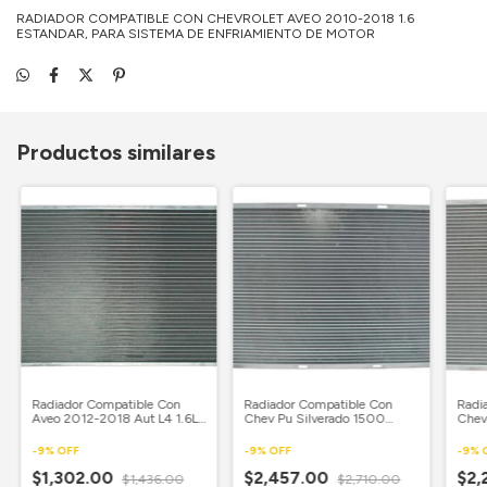
RADIADOR COMPATIBLE CON CHEVROLET AVEO 2010-2018 1.6
ESTANDAR, PARA SISTEMA DE ENFRIAMIENTO DE MOTOR
Productos similares
Radiador Compatible Con
Radiador Compatible Con
Radi
Aveo 2012-2018 Aut L4 1.6L
Chev Pu Silverado 1500
Chev
16 4/9X 23 5/8 Aluminio
2014-2018 Aut V6 4.3L 17
3500
Soldado Samui
2/7X 34 Aluminio Soldado
5.3L 
-
9
%
OFF
-
9
%
OFF
-
9
%
Samui Tw
Alum
$1,302.00
$2,457.00
$2,
$1,436.00
$2,710.00