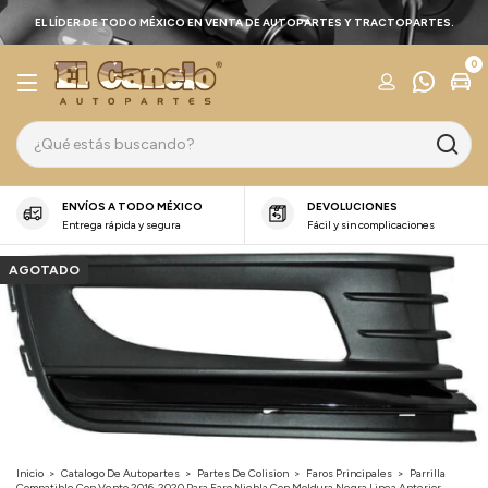
EL LÍDER DE TODO MÉXICO EN VENTA DE AUTOPARTES Y TRACTOPARTES.
0
ENVÍOS A TODO MÉXICO
DEVOLUCIONES
Entrega rápida y segura
Fácil y sin complicaciones
AGOTADO
Inicio
>
Catalogo De Autopartes
>
Partes De Colision
>
Faros Principales
>
Parrilla
Compatible Con Vento 2016-2020 Para Faro Niebla Con Moldura Negra Linea Anterior