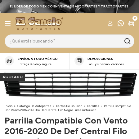
EL LÍDER DE TODO MÉXICO EN VENTA DE AUTOPARTES Y TRACTOPARTES.
0
ENVÍOS A TODO MÉXICO
DEVOLUCIONES
Entrega rápida y segura
Fácil y sin complicaciones
AGOTADO
Inicio
>
Catalogo De Autopartes
>
Partes De Colision
>
Parrillas
>
Parrilla Compatible
Con Vento 2016-2020 De Def Central Filo Negro Linea Anterior 5
Parrilla Compatible Con Vento
2016-2020 De Def Central Filo