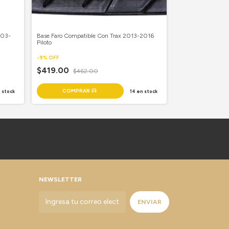
003-
Base Faro Compatible Con Trax 2013-2016
Base Faro Compat
Piloto
2002 Copiloto
-
9
%
OFF
-
9
%
OFF
$419.00
$462.00
$452.00
$49
 stock
14
en stock
NEWSLETTER