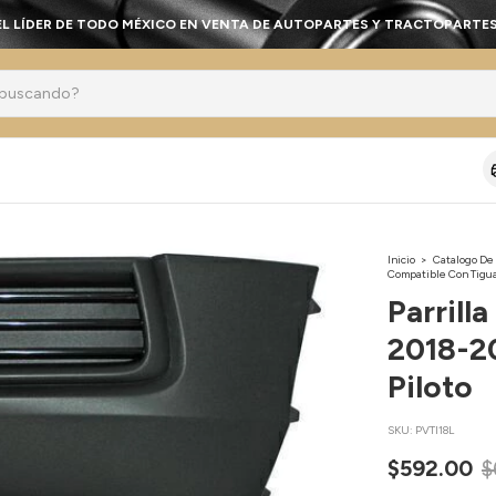
EL LÍDER DE TODO MÉXICO EN VENTA DE AUTOPARTES Y TRACTOPARTES
Inicio
>
Catalogo De
Compatible Con Tigua
Parrill
2018-20
Piloto
SKU:
PVTI18L
$592.00
$