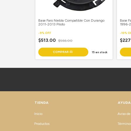
 Con Neon 1994-
Base Faro Niebla Compatible Con Durango
Base F
2011-2013 Piloto
1996-2
-
9
%
OFF
-
10
%
O
$513.00
$22
$566.00
30
en stock
15
en stock
TIENDA
AYUDA
Inicio
Aviso de
Productos
Términos