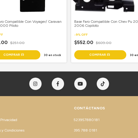
aro Compatible Con Voyager/ Caravan
Base Faro Compatible Con Chev Pu 2
000 Piloto
2006 Copiloto
FF
-
9
%
OFF
7.00
$552.00
$251.00
$609.00
30
en stock
30
en
CONTÁCTANOS
 Privacidad
523957880181
 y Condiciones
395 788 0181