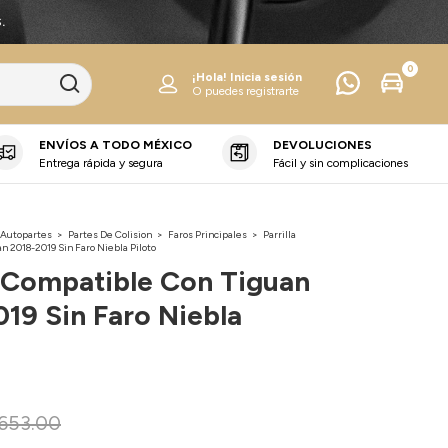
.
0
¡Hola!
Inicia sesión
O puedes registrarte
ENVÍOS A TODO MÉXICO
DEVOLUCIONES
Entrega rápida y segura
Fácil y sin complicaciones
 Autopartes
>
Partes De Colision
>
Faros Principales
>
Parrilla
n 2018-2019 Sin Faro Niebla Piloto
a Compatible Con Tiguan
19 Sin Faro Niebla
653.00