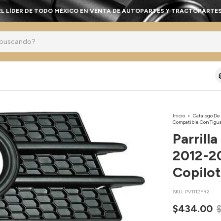
EL LÍDER DE TODO MÉXICO EN VENTA DE AUTOPARTES Y TRACTOPARTES
Inicio
>
Catalogo De
Compatible Con Tigua
Parrill
2012-20
Copilo
SKU:
PVTI12FR2
$434.00