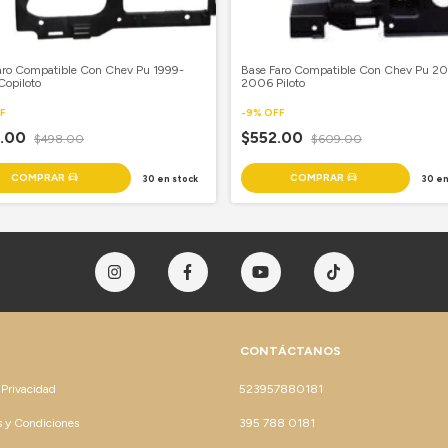
aro Compatible Con Chev Pu 1999-
Base Faro Compatible Con Chev Pu 2
opiloto
2006 Piloto
F
-
9
%
OFF
2.00
$552.00
$498.00
$609.00
30
en stock
30
en
CONTÁCTANOS
 Privacidad
523957880181
 y Condiciones
395 788 0181