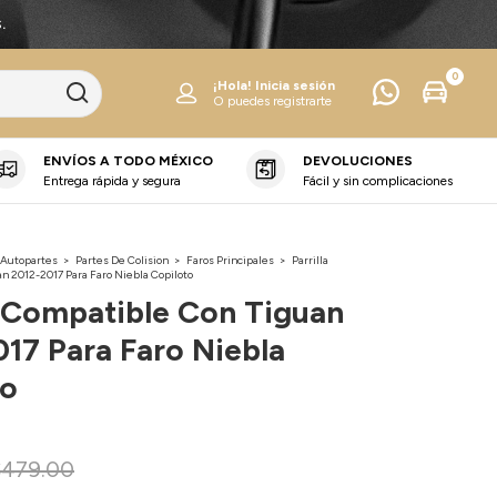
.
0
¡Hola!
Inicia sesión
O puedes registrarte
ENVÍOS A TODO MÉXICO
DEVOLUCIONES
Entrega rápida y segura
Fácil y sin complicaciones
 Autopartes
>
Partes De Colision
>
Faros Principales
>
Parrilla
n 2012-2017 Para Faro Niebla Copiloto
a Compatible Con Tiguan
17 Para Faro Niebla
to
$479.00