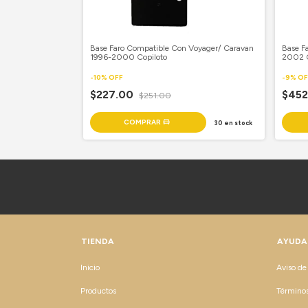
Trax 2013-2016
Base Faro Compatible Con Voyager/ Caravan
Base F
1996-2000 Copiloto
2002 C
-
10
%
OFF
-
9
%
OF
$227.00
$45
$251.00
14
en stock
30
en stock
TIENDA
AYUDA
Inicio
Aviso de
Productos
Términos