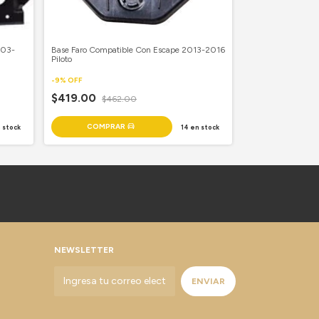
003-
Base Faro Compatible Con Escape 2013-2016
Base Faro Compat
Piloto
1996-2000 Piloto
-
9
%
OFF
-
10
%
OFF
$419.00
$462.00
$227.00
$25
 stock
14
en stock
NEWSLETTER