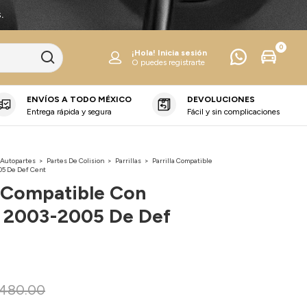
.
0
¡Hola!
Inicia sesión
O puedes registrarte
ENVÍOS A TODO MÉXICO
DEVOLUCIONES
Entrega rápida y segura
Fácil y sin complicaciones
 Autopartes
>
Partes De Colision
>
Parrillas
>
Parrilla Compatible
05 De Def Cent
a Compatible Con
r 2003-2005 De Def
480.00