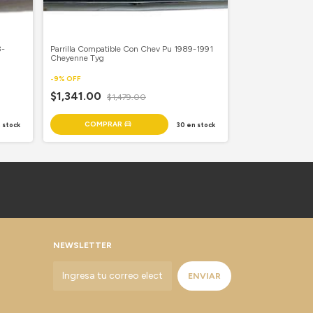
3-
Parrilla Compatible Con Chev Pu 1989-1991
Parrilla Compati
Cheyenne Tyg
2008 Def Cent
-
9
%
OFF
-
9
%
OFF
$1,341.00
$1,479.00
$631.00
$696
 stock
30
en stock
NEWSLETTER