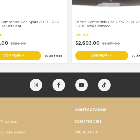
la Compatible Con Spark 2019-2020
Parrilla Compatible Con Chev Pu 200
r De Def Cent
2005 Toda Cromada
F
-
9
%
OFF
6.00
$2,603.00
$326.00
$2,871.00
30
en stock
30
en
CONTÁCTANOS
 Privacidad
523957880181
 y Condiciones
395 788 0181