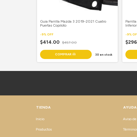
ord Pu 2004-2008
Guia Parrilla Mazda 3 2019-2021 Cuatro
Parril
Puertas Copiloto
Inferio
-
9
%
OFF
-
9
%
OF
$414.00
$29
$457.00
15
en stock
30
en stock
TIENDA
AYUDA
Inicio
Aviso de
Productos
Términos