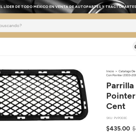
EL LÍDER DE TODO MÉXICO EN VENTA DE AUTOPARTES Y TRACTOPARTES
Inicio
>
Catalogo De
Con Pointer 2003-20
Parrill
Pointe
Cent
SKU:
PVPO03C
$435.00
$