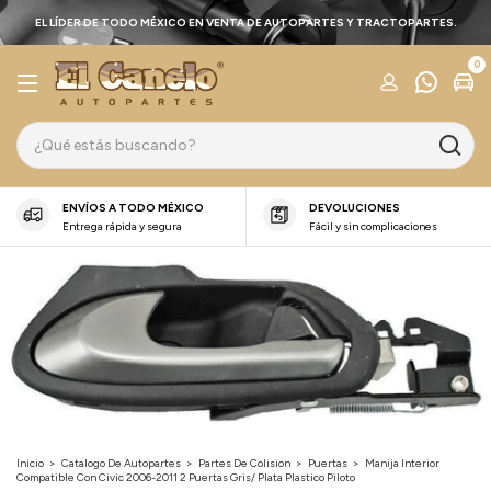
EL LÍDER DE TODO MÉXICO EN VENTA DE AUTOPARTES Y TRACTOPARTES.
0
ENVÍOS A TODO MÉXICO
DEVOLUCIONES
Entrega rápida y segura
Fácil y sin complicaciones
Inicio
>
Catalogo De Autopartes
>
Partes De Colision
>
Puertas
>
Manija Interior
Compatible Con Civic 2006-2011 2 Puertas Gris/ Plata Plastico Piloto