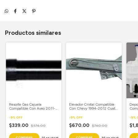
Productos similares
Resorte Gas Cajuela
Elevador Cristal Compatible
Depos
Compatible Con Aveo 2011-
Con Chevy 1994-2012 Cuatro
Comp
2018 5 Puertas
Puertas Manual Delantero
2018
Piloto
Sens
-
9
%
OFF
-
9
%
OFF
-
9
%
$339.00
$670.00
$1,
$374.00
$740.00
14
en stock
30
en stock