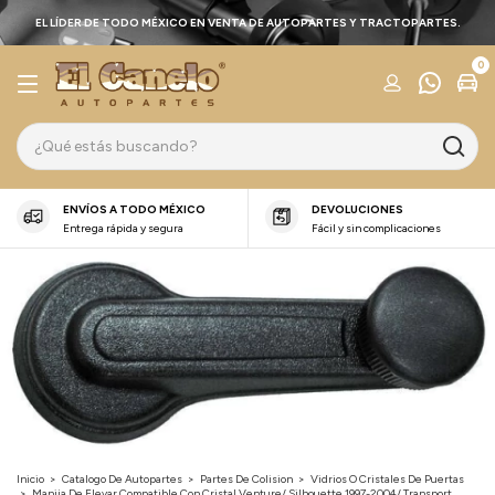
EL LÍDER DE TODO MÉXICO EN VENTA DE AUTOPARTES Y TRACTOPARTES.
0
ENVÍOS A TODO MÉXICO
DEVOLUCIONES
Entrega rápida y segura
Fácil y sin complicaciones
Inicio
>
Catalogo De Autopartes
>
Partes De Colision
>
Vidrios O Cristales De Puertas
>
Manija De Elevar Compatible Con Cristal Venture/ Silhouette 1997-2004/ Transport