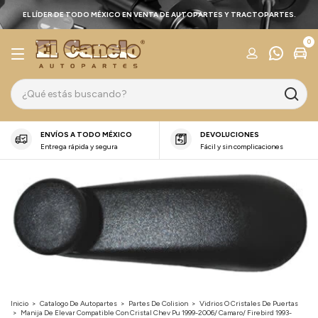
EL LÍDER DE TODO MÉXICO EN VENTA DE AUTOPARTES Y TRACTOPARTES.
0
ENVÍOS A TODO MÉXICO
DEVOLUCIONES
Entrega rápida y segura
Fácil y sin complicaciones
Inicio
>
Catalogo De Autopartes
>
Partes De Colision
>
Vidrios O Cristales De Puertas
>
Manija De Elevar Compatible Con Cristal Chev Pu 1999-2006/ Camaro/ Firebird 1993-