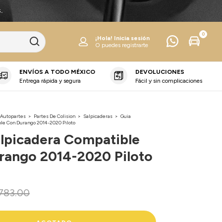
.
0
¡Hola!
Inicia sesión
O puedes registrarte
ENVÍOS A TODO MÉXICO
DEVOLUCIONES
Entrega rápida y segura
Fácil y sin complicaciones
 Autopartes
>
Partes De Colision
>
Salpicaderas
>
Guia
ble Con Durango 2014-2020 Piloto
alpicadera Compatible
rango 2014-2020 Piloto
783.00