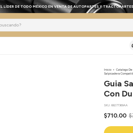
EL LÍDER DE TODO MÉXICO EN VENTA DE AUTOPARTES Y TRACTOPARTES
Inicio
>
Catalogo De
Salpicadera Compati
Guia S
Con Du
SKU:
68277369AA
$710.00
$