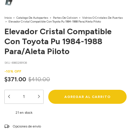
Inicio
>
Catalogo De Autopartes
>
Partes De Colision
>
Vidrios O Cristales De Puertas
>
Elevador Cristal Compatible Con Toyota Pu 1984-1988 Para/Aleta Piloto
Elevador Cristal Compatible
Con Toyota Pu 1984-1988
Para/Aleta Piloto
SKU:
6980289108
-
10
%
OFF
$371.00
$410.00
21
en stock
Entregas para el CP:
Opciones de envío
CAMBIAR CP