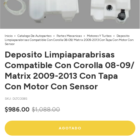
Inicio
>
Catalogo De Autopartes
>
Partes Mecanicas
>
Motores Y Turbos
>
Deposito
Limpiaparabrisas Compatible Con Corolla 08-09/ Matrix 2009-2013 Con Tapa Con Motor Con
Sensor
Deposito Limpiaparabrisas
Compatible Con Corolla 08-09/
Matrix 2009-2013 Con Tapa
Con Motor Con Sensor
SKU:
DLTCO08S
$986.00
$1,088.00