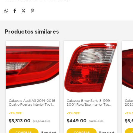
Productos similares
Calavera Audi A3 2014-2016
Calavera Bmw Serie 3 1999-
Cala
Cuatro Puertas Interior Tyc1
2001 Rojo/Bco Interior Tyc
2020
Piloto
Copiloto
Pilot
-
9
%
OFF
-
9
%
OFF
-
9
%
$3,313.00
$449.00
$5,
$3,654.00
$496.00
19
en stock
13
en stock