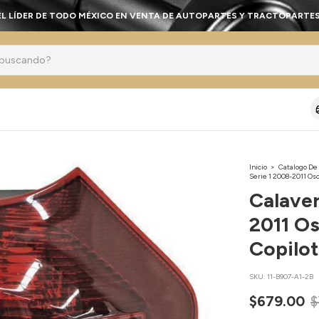
EL LÍDER DE TODO MÉXICO EN VENTA DE AUTOPARTES Y TRACTOPARTES
Inicio
>
Catalogo De
Serie 1 2008-2011 Osc
Calave
2011 Os
Copilo
SKU:
11-B907-A1-2B
$679.00
$