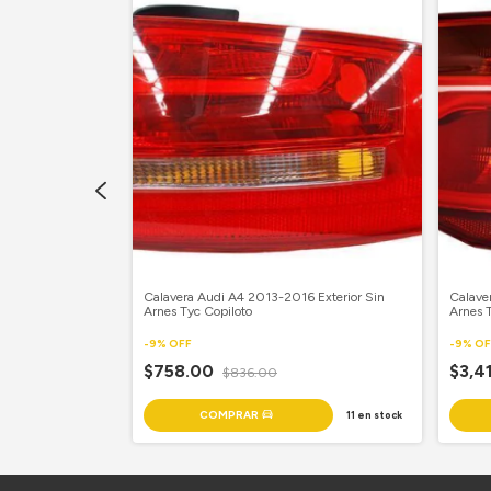
 Leds Tyc Piloto
Calavera Audi A4 2013-2016 Exterior Sin
Calave
Arnes Tyc Copiloto
Arnes 
-
9
%
OFF
-
9
%
OF
$758.00
$3,4
$836.00
26
en stock
11
en stock