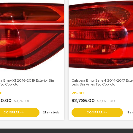
ra Bmw X1 2016-2019 Exterior Sin
Calavera Bmw Serie 4 2014-2017 Exter
Tyc Copiloto
Leds Sin Arnes Tyc Copiloto
F
-
9
%
OFF
10.00
$2,786.00
$3,761.00
$3,073.00
21
en stock
11
en