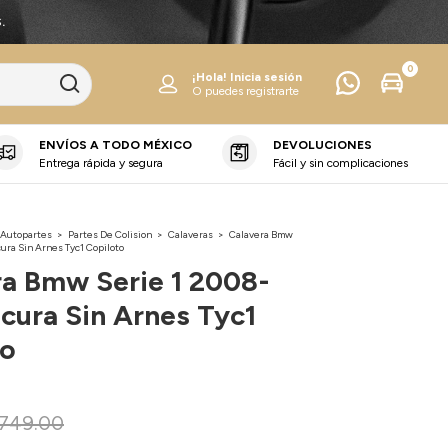
.
0
¡Hola!
Inicia sesión
O puedes registrarte
ENVÍOS A TODO MÉXICO
DEVOLUCIONES
Entrega rápida y segura
Fácil y sin complicaciones
 Autopartes
>
Partes De Colision
>
Calaveras
>
Calavera Bmw
ura Sin Arnes Tyc1 Copiloto
ra Bmw Serie 1 2008-
cura Sin Arnes Tyc1
to
749.00