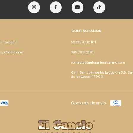
CONTÁCTANOS
 Privacidad
523957880181
 y Condiciones
395 788 0181
contacto@autoparteselcanelo.com
Carr. San Juan de los Lagos km 5.9, Sa
de los Lagos, 47000
Opciones de envío