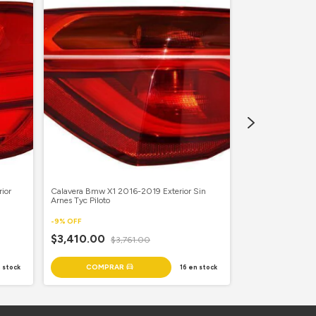
ior
Calavera Bmw X1 2016-2019 Exterior Sin
Calavera Audi Q5
Arnes Tyc Piloto
Piloto
-
9
%
OFF
-
9
%
OFF
$3,410.00
$3,761.00
$8,121.00
$8
 stock
16
en stock